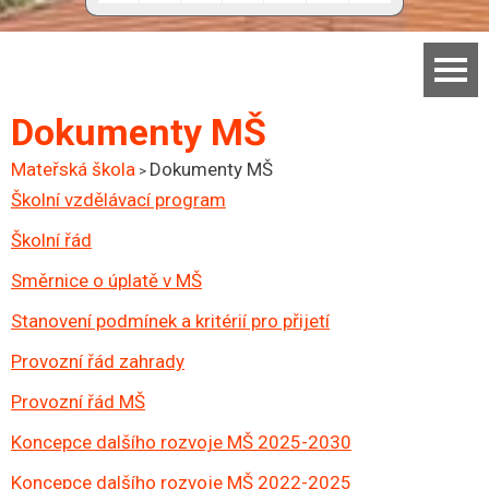
Domů
Dokumenty MŠ
Základní škola
Mateřská škola
Dokumenty MŠ
>
Školní vzdělávací program
Mateřská škola
Školní řád
Aktuality
Směrnice o úplatě v MŠ
Jídelna
Stanovení podmínek a kritérií pro přijetí
Dokumenty
Provozní řád zahrady
Kontakty
Provozní řád MŠ
Facebook
Koncepce dalšího rozvoje MŠ 2025-2030
Koncepce dalšího rozvoje MŠ 2022-2025