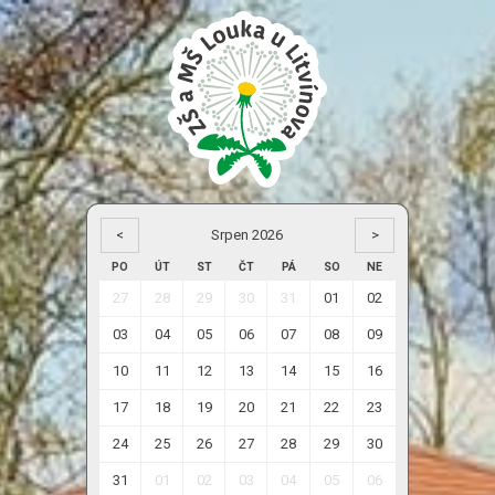
<
Srpen 2026
>
PO
ÚT
ST
ČT
PÁ
SO
NE
27
28
29
30
31
01
02
03
04
05
06
07
08
09
10
11
12
13
14
15
16
17
18
19
20
21
22
23
24
25
26
27
28
29
30
31
01
02
03
04
05
06