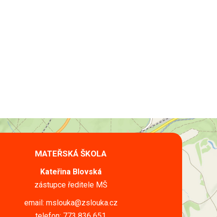
MATEŘSKÁ ŠKOLA
Kateřina Blovská
zástupce ředitele MŠ
email: mslouka@zslouka.cz
telefon: 773 836 651