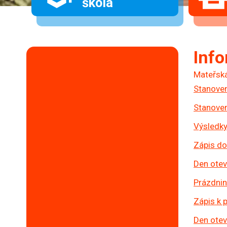
škola
Inf
Mateřská
Stanoveni
Stanoveni
Výsledky
Zápis do
Den otev
Prázdni
Zápis k 
Den otev