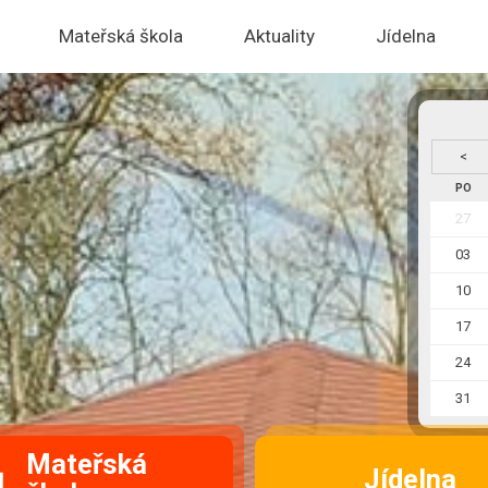
Mateřská škola
Aktuality
Jídelna
<
PO
27
03
10
17
24
31
Mateřská
Jídelna