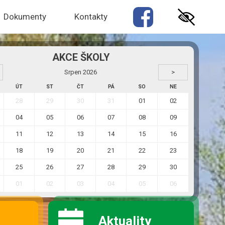
Dokumenty
Kontakty
Srpen 2026
>
ÚT
ST
ČT
PÁ
SO
NE
28
29
30
31
01
02
04
05
06
07
08
09
11
12
13
14
15
16
18
19
20
21
22
23
25
26
27
28
29
30
01
02
03
04
05
06
Aktuality