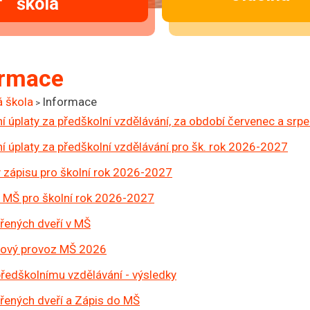
škola
ormace
 škola
Informace
>
́ úplaty za předškolní vzdělávání, za období červenec a sr
́ úplaty za předškolní vzdělávání pro šk. rok 2026-2027
 zápisu pro školní rok 2026-2027
 MŠ pro školní rok 2026-2027
řených dveří v MŠ
nový provoz MŠ 2026
předškolnímu vzdělávání - výsledky
řených dveří a Zápis do MŠ