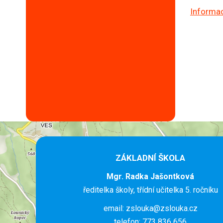
Informac
ZÁKLADNÍ ŠKOLA
Mgr. Radka Jašontková
ředitelka školy, třídní učitelka 5. ročníku
email: zslouka@zslouka.cz
telefon: 773 836 656