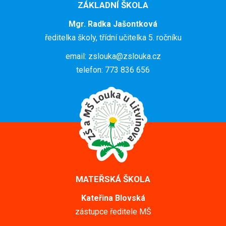
ZÁKLADNÍ ŠKOLA
Mgr. Radka Jašontková
ředitelka školy, třídní učitelka 5. ročníku
email: zslouka@zslouka.cz
telefon: 773 836 656
MATEŘSKÁ ŠKOLA
Kateřina Blovská
zástupce ředitele MŠ