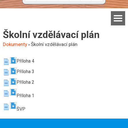
Domů
Školní vzdělávací plán
Základní škola
Dokumenty
Školní vzdělávací plán
>
Mateřská škola
Příloha 4
Aktuality
Příloha 3
Jídelna
Příloha 2
Dokumenty
Příloha 1
Kontakty
Facebook
ŠVP