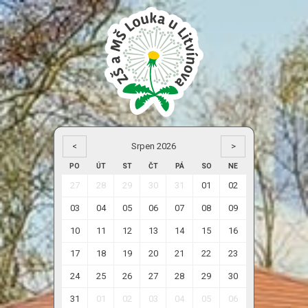
<
Srpen 2026
>
PO
ÚT
ST
ČT
PÁ
SO
NE
27
28
29
30
31
01
02
03
04
05
06
07
08
09
10
11
12
13
14
15
16
17
18
19
20
21
22
23
24
25
26
27
28
29
30
31
01
02
03
04
05
06