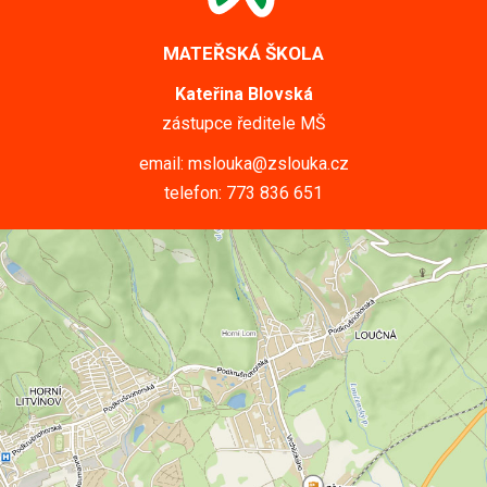
MATEŘSKÁ ŠKOLA
Kateřina Blovská
zástupce ředitele MŠ
email: mslouka@zslouka.cz
telefon: 773 836 651