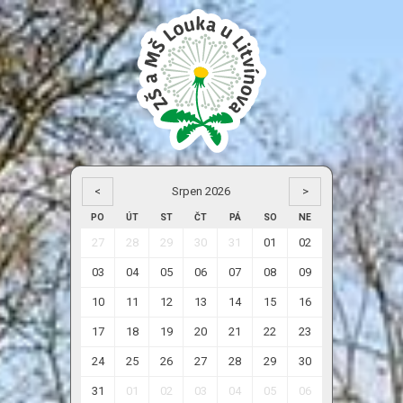
<
Srpen 2026
>
PO
ÚT
ST
ČT
PÁ
SO
NE
27
28
29
30
31
01
02
03
04
05
06
07
08
09
10
11
12
13
14
15
16
17
18
19
20
21
22
23
24
25
26
27
28
29
30
31
01
02
03
04
05
06