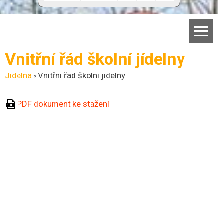
Domů
Vnitřní řád školní jídelny
Základní škola
Jídelna
Vnitřní řád školní jídelny
>
Mateřská škola
PDF dokument ke stažení
Aktuality
Jídelna
Dokumenty
Kontakty
Facebook