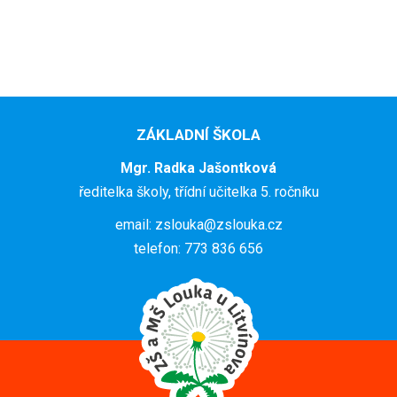
ZÁKLADNÍ ŠKOLA
Mgr. Radka Jašontková
ředitelka školy, třídní učitelka 5. ročníku
email: zslouka@zslouka.cz
telefon: 773 836 656