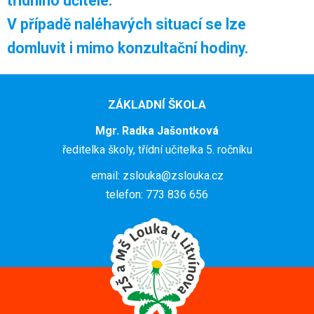
třídního učitele.
V případě naléhavých situací se lze
domluvit i mimo konzultační hodiny.
ZÁKLADNÍ ŠKOLA
Mgr. Radka Jašontková
ředitelka školy, třídní učitelka 5. ročníku
email: zslouka@zslouka.cz
telefon: 773 836 656