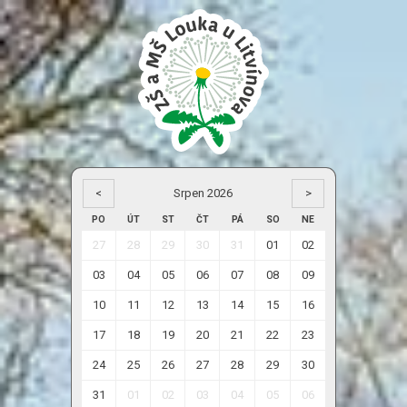
<
Srpen 2026
>
PO
ÚT
ST
ČT
PÁ
SO
NE
27
28
29
30
31
01
02
03
04
05
06
07
08
09
10
11
12
13
14
15
16
17
18
19
20
21
22
23
24
25
26
27
28
29
30
31
01
02
03
04
05
06