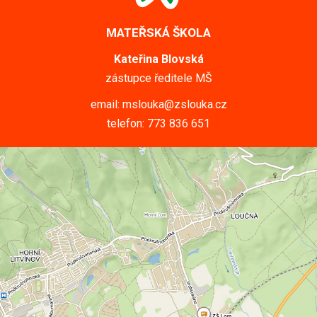
MATEŘSKÁ ŠKOLA
Kateřina Blovská
zástupce ředitele MŠ
email: mslouka@zslouka.cz
telefon: 773 836 651