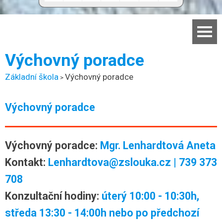
Domů
Výchovný poradce
Základní škola
Základní škola
Výchovný poradce
>
Mateřská škola
Výchovný poradce
Aktuality
Jídelna
Výchovný poradce:
Mgr. Lenhardtová Aneta
Dokumenty
Kontakt:
Lenhardtova@zslouka.cz | 739 373
Kontakty
708
Facebook
Konzultační hodiny:
úterý 10:00 - 10:30h,
středa 13:30 - 14:00h nebo po předchozí