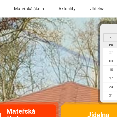
Mateřská škola
Aktuality
Jídelna
<
PO
27
03
10
17
24
31
Mateřská
Jídelna