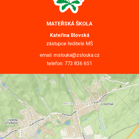
MATEŘSKÁ ŠKOLA
Kateřina Blovská
zástupce ředitele MŠ
email: mslouka@zslouka.cz
telefon: 773 836 651