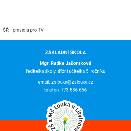
ŠŘ - pravidla pro TV
ZÁKLADNÍ ŠKOLA
Mgr. Radka Jašontková
ředitelka školy, třídní učitelka 5. ročníku
email: zslouka@zslouka.cz
telefon: 773 836 656