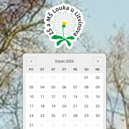
<
Srpen 2026
>
PO
ÚT
ST
ČT
PÁ
SO
NE
27
28
29
30
31
01
02
03
04
05
06
07
08
09
10
11
12
13
14
15
16
17
18
19
20
21
22
23
24
25
26
27
28
29
30
31
01
02
03
04
05
06