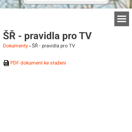
Domů
ŠŘ - pravidla pro TV
Základní škola
Dokumenty
ŠŘ - pravidla pro TV
>
Mateřská škola
PDF dokument ke stažení
Aktuality
Jídelna
Dokumenty
Kontakty
Facebook