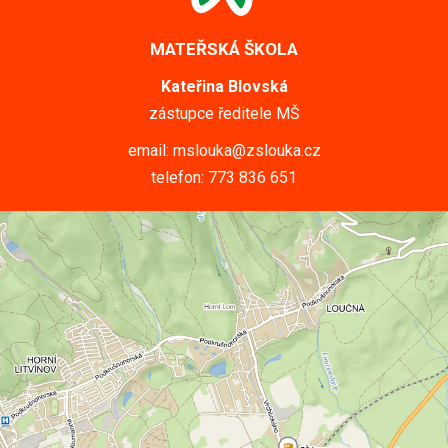
MATEŘSKÁ ŠKOLA
Kateřina Blovská
zástupce ředitele MŠ
email: mslouka@zslouka.cz
telefon: 773 836 651