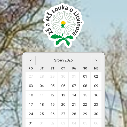
<
Srpen 2026
>
PO
ÚT
ST
ČT
PÁ
SO
NE
27
28
29
30
31
01
02
03
04
05
06
07
08
09
10
11
12
13
14
15
16
17
18
19
20
21
22
23
24
25
26
27
28
29
30
31
01
02
03
04
05
06