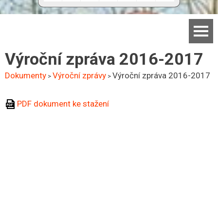
Domů
Výroční zpráva 2016-2017
Základní škola
Dokumenty
Výroční zprávy
Výroční zpráva 2016-2017
>
>
Mateřská škola
PDF dokument ke stažení
Aktuality
Jídelna
Dokumenty
Kontakty
Facebook