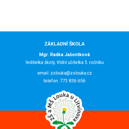
ZÁKLADNÍ ŠKOLA
Mgr. Radka Jašontková
ředitelka školy, třídní učitelka 5. ročníku
email: zslouka@zslouka.cz
telefon: 773 836 656