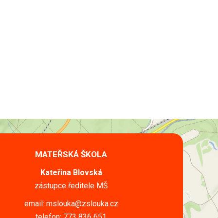
MATEŘSKÁ ŠKOLA
Kateřina Blovská
zástupce ředitele MŠ
email: mslouka@zslouka.cz
telefon: 773 836 651