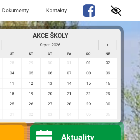
Dokumenty
Kontakty
Srpen 2026
>
ÚT
ST
ČT
PÁ
SO
NE
28
29
30
31
01
02
04
05
06
07
08
09
11
12
13
14
15
16
18
19
20
21
22
23
25
26
27
28
29
30
01
02
03
04
05
06
Aktuality