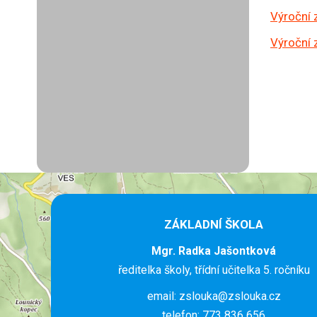
Výroční
Výroční
ZÁKLADNÍ ŠKOLA
Mgr. Radka Jašontková
ředitelka školy, třídní učitelka 5. ročníku
email: zslouka@zslouka.cz
telefon: 773 836 656