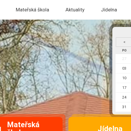
Mateřská škola
Aktuality
Jídelna
<
PO
27
03
10
17
24
31
Mateřská
Jídelna